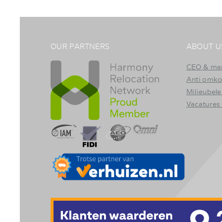
OUR PARTNERS
ABOUT U
CEO & ma
Anti omko
Milieubele
Vacatures