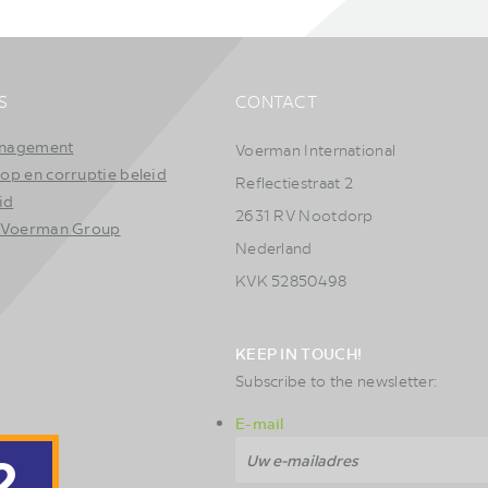
S
CONTACT
nagement
Voerman International
op en corruptie beleid
Reflectiestraat 2
id
2631 RV Nootdorp
 Voerman Group
Nederland
KVK 52850498
KEEP IN TOUCH!
Subscribe to the newsletter:
E-mail